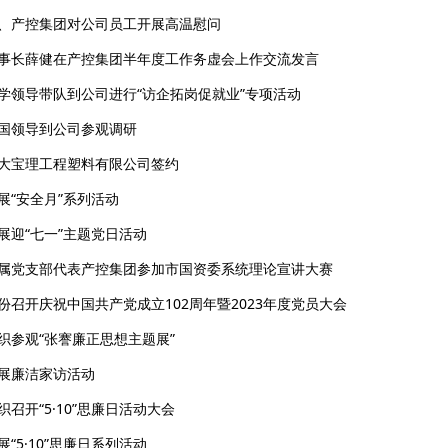
、产控集团对公司员工开展高温慰问
事长薛健在产控集团半年度工作务虚会上作交流发言
学领导带队到公司进行“访企拓岗促就业”专项活动
国领导到公司参观调研
大宝理工程塑料有限公司签约
“安全月”系列活动
展迎“七一”主题党日活动
属党支部代表产控集团参加市国资委系统理论宣讲大赛
召开庆祝中国共产党成立102周年暨2023年度党员大会
织参观“张謇廉正思想主题展”
展廉洁家访活动
召开“5·10”思廉日活动大会
“5·10”思廉日系列活动