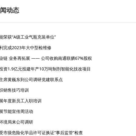
闻动态
荣获“A级工业气瓶充装单位”
完成2023年大中型检维修
链 业务再拓展 —— 公司收购南通联膦67%股权
资1.9亿元投建年产10万吨制剂智能化技改项目
主席黄巍东到公司调研党建联系点
织销售技巧培训
展年度新员工入职培训
展节能宣传周活动
环境局来公司调研
受市级危险化学品许可证换证“事后监管”检查