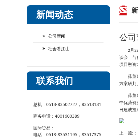
新
新闻动态
公司
公司新闻
社会看江山
月
2
2
谈会；与
项目融资
薛董
联系我们
方案研判
薛董
中优势资
总机：0513-83502727，83513131
日建成投
商务电话：4001600389
国际贸易：
上一篇: 
电话：0513-83531195，83517375