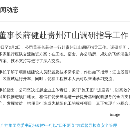
闻动态
董事长薛健赴贵州江山调研指导工作
日至
月
日，公司董事长薛健一行赴贵州江山调研指导工作。调研期间
9
3
2
多家银行座谈交流融资方案；在工地、宿舍、办公场所、规划的飞练湖生
方案、技术支持等进行了深入交流。
事长了解了项目组建设人员配置及技术需求后，作出如下指示：江山股份
、装置试运行开车。同时，瓮福工
程技术人员可以来通学习交流。
事长指出，公司坚决扛起企业主体责任，紧盯
施工图
进度表
，以高效
“
”“
”
源加快推进项目建设。相信在瓮安当地进一步提升基础配套服务的全力支
产、发挥效益，把项目打造成为精细化工的标杆项目，真正实现产业耦合
:
产控集团党委书记张剑桥一行以“四不两直”方式督导检查安全管理