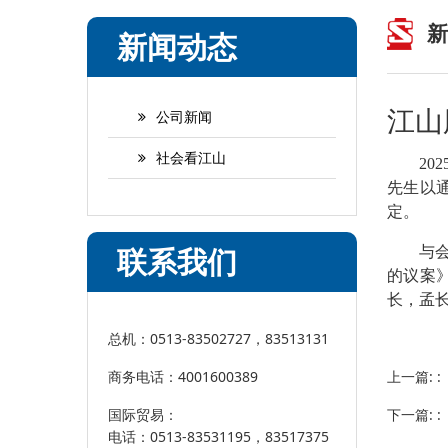
新
新闻动态
江山
公司新闻
社会看江山
2
先生以
定。
联系我们
与
的议案
长，孟
总机：0513-83502727，83513131
上一篇: 
商务电话：4001600389
下一篇: 
国际贸易：
电话：0513-83531195，83517375