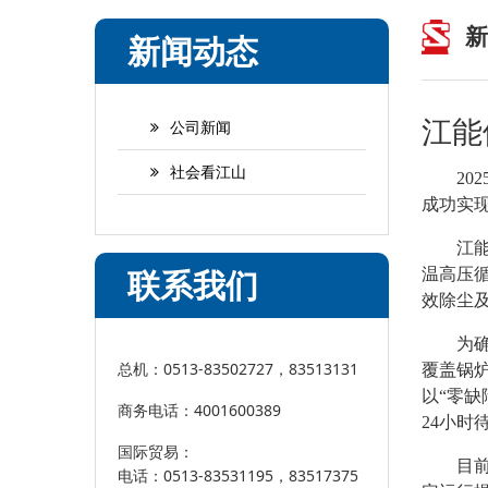
新
新闻动态
江能
公司新闻
社会看江山
2
成功实
江
联系我们
温高压循
效除尘
为
总机：0513-83502727，83513131
覆盖锅
以“零
商务电话：4001600389
24小时
国际贸易：
目
电话：0513-83531195，83517375