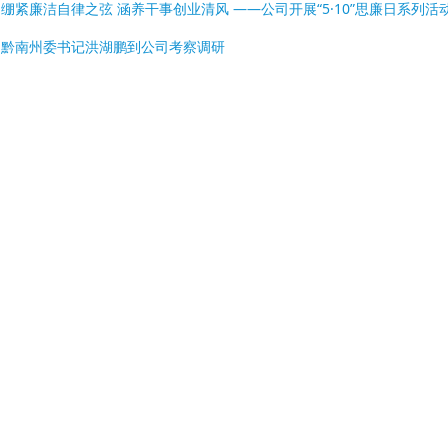
:
绷紧廉洁自律之弦 涵养干事创业清风 ——公司开展“5·10”思廉日系列活
:
黔南州委书记洪湖鹏到公司考察调研