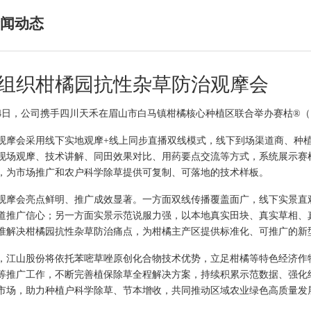
闻动态
组织柑橘园抗性杂草防治观摩会
14日，公司携手四川天禾在眉山市白马镇柑橘核心种植区联合举办赛枯®（
观摩会采用线下实地观摩
+线上同步直播双线模式，线下到场渠道商、种植
现场观摩、技术讲解、同田效果对比、用药要点交流等方式，系统展示赛
，为市场推广和农户科学除草提供可复制、可落地的技术样板。
观摩会亮点鲜明、推广成效显著。一方面双线传播覆盖面广，线下实景直
道推广信心；另一方面实景示范说服力强，以本地真实田块、真实草相、
准解决柑橘园抗性杂草防治痛点，为柑橘主产区提供标准化、可推广的新
，江山股份将依托苯嘧草唑原创化合物技术优势，立足柑橘等特色经济作
等推广工作，不断完善植保除草全程解决方案，持续积累示范数据、强化
市场，助力种植户科学除草、节本增收，共同推动区域农业绿色高质量发