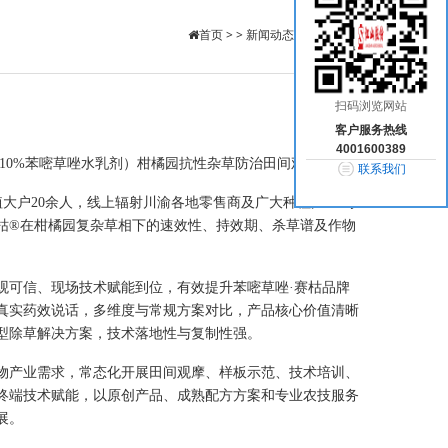
首页
> >
新闻动态
>
公司新闻
扫码浏览网站
客户服务热线
4001600389
10%苯嘧草唑水乳剂）柑橘园抗性杂草防治田间观摩会。
联系我们
大户20余人，线上辐射川渝各地零售商及广大种植户300余
枯®在柑橘园复杂草相下的速效性、持效期、杀草谱及作物
观可信、现场技术赋能到位，有效提升苯嘧草唑
·赛枯品牌
真实药效说话，多维度与常规方案对比，产品核心价值清晰
型除草解决方案，技术落地性与复制性强。
物产业需求，常态化开展田间观摩、样板示范、技术培训、
终端技术赋能，以原创产品、成熟配方方案和专业农技服务
展。