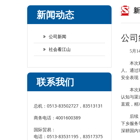
新
新闻动态
公司
公司新闻
社会看江山
5月
本次
人。通过
安全表现
联系我们
本次
认知与渠
直观，精
总机：0513-83502727，83513131
后续
商务电话：4001600389
下乡服务
国际贸易：
深耕国内
电话：0513-83531195，83517375