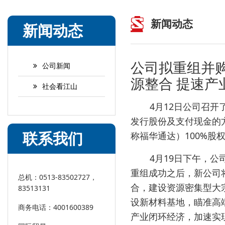
新闻动态
新闻动态
公司拟重组并购
公司新闻
源整合 提速产
社会看江山
4
12
月
日公司召开
发行股份及支付现金的
联系我们
100%
称福华通达）
股
4
19
月
日下午，公
重组成功之后，新公司
总机：0513-83502727，
合，建设资源密集型大
83513131
设新材料基地，瞄准高
商务电话：4001600389
产业闭环经济，加速实