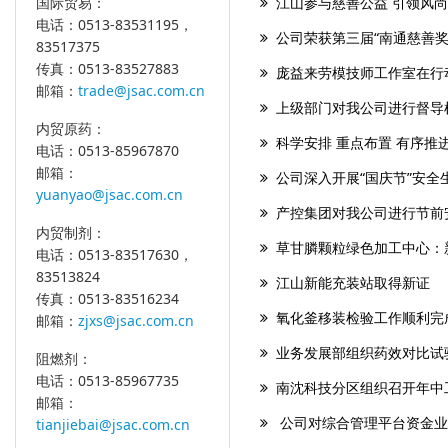
江山参与慈善公益 引领风尚
国际贸易：
电话：0513-83531195，
公司荣获第三届“南通慈善奖
83517375
传真：0513-83527883
庞益来劳模技师工作室在行
邮箱：
trade@jsac.com.cn
上级部门对我公司进行督导
内贸原药：
科学安排 重点布置 有序推
电话：0513-85967870
邮箱：
公司深入开展“国庆节”安全
yuanyao@jsac.com.cn
产控集团对我公司进行节前
内贸制剂：
草甘膦颗粒绿色加工中心：
电话：0513-83517630，
83513824
江山新能充装站取得新证
传真：0513-83516234
氧化釜移装检验工作顺利完
邮箱：
zjxs@jsac.com.cn
业务发展部组织药效对比试
阻燃剂：
电话：0513-85967735
南沈科技分区组织召开年中
邮箱：
公司对综合管理平台资金业
tianjiebai@jsac.com.cn