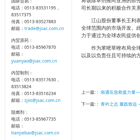
将该除草剂推向亚洲的部
国际贸易：
电话：0513-83531195，
司长期以来的积极合作关
83517375
江山股份董事长王利
传真：0513-83527883
全球范围内的市场开发。
邮箱：
trade@jsac.com.cn
力于通过为全球农民提供
内贸原药：
电话：0513-85967870
作为苯嘧草唑布局全
邮箱：
以及以负责任且可持续的
yuanyao@jsac.com.cn
内贸制剂：
电话：0513-83517630，
83513824
上一篇: :
南通应急救援力量—
传真：0513-83516234
邮箱：
zjxs@jsac.com.cn
下一篇: :
青衿之志 履践致远 
阻燃剂：
电话：0513-85967735
邮箱：
tianjiebai@jsac.com.cn