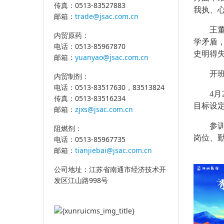
传真：0513-83527883
我执、
邮箱：
trade@jsac.com.cn
王
内贸原药：
学矛盾
电话：0513-85967870
史明得
邮箱：
yuanyao@jsac.com.cn
开
内贸制剂：
电话：0513-83517630，83513824
4
传真：0513-83516234
目标设
邮箱：
zjxs@jsac.com.cn
参
阻燃剂：
岗位、
电话：0513-85967735
邮箱：
tianjiebai@jsac.com.cn
公司地址：江苏省南通市经济技术开
发区江山路998号